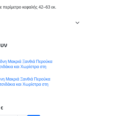
ε περίμετρο κεφαλής 42–63 εκ.
ουν
νη Μακριά Ξανθιά Περούκα

Γρήγορη προβολή
τσιδάκια και Χωρίστρα στη
 €