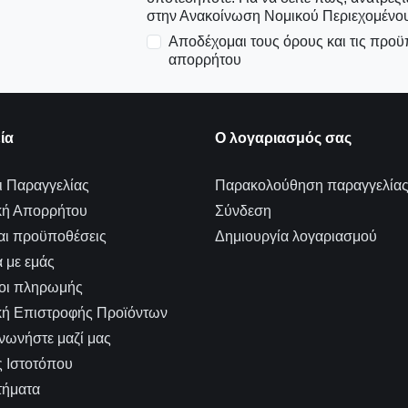
στην Ανακοίνωση Νομικού Περιεχομένου
Αποδέχομαι τους όρους και τις προϋπ
απορρήτου
ία
Ο λογαριασμός σας
 Παραγγελίας
Παρακολούθηση παραγγελία
κή Απορρήτου
Σύνδεση
αι προϋποθέσεις
Δημιουργία λογαριασμού
ά με εμάς
οι πληρωμής
κή Επιστροφής Προϊόντων
νωνήστε μαζί μας
 Ιστοτόπου
τήματα