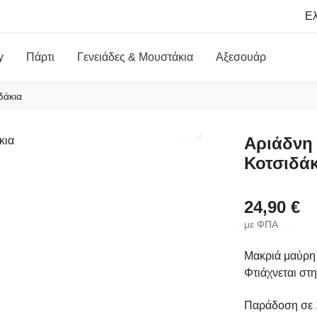
y
Πάρτι
Γενειάδες & Μουστάκια
Αξεσουάρ
δάκια
search
Αριάδνη
Κοτσιδάκ
24,90 €
με ΦΠΑ
Μακριά μαύρη 
Φτιάχνεται στ
Παράδοση σε 1