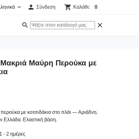

shopping_cart
Σύνδεση
Καλάθι:
0
search
clear
 Μακριά Μαύρη Περούκα με
ια
περούκα με κοτσιδάκια στο πλάι — Αριάδνη.
ην Ελλάδα. Ελαστική βάση.
 - 2 ημέρες