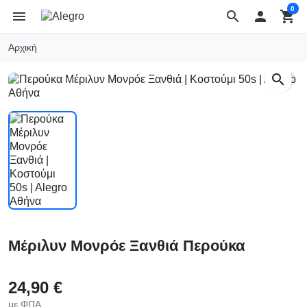
0
menu
search

shopping_cart
Αρχική
search
Μέριλυν Μονρόε Ξανθιά Περούκα
24,90 €
με ΦΠΑ