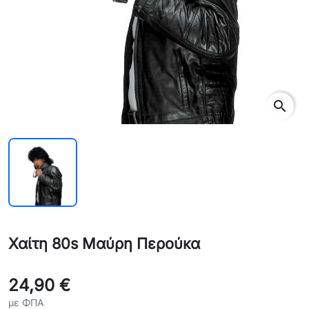
search
Χαίτη 80s Μαύρη Περούκα
24,90 €
με ΦΠΑ