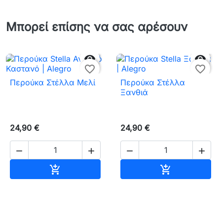
Μπορεί επίσης να σας αρέσουν


favorite_border
favorite_border
Περούκα Στέλλα Μελί
Περούκα Στέλλα
Ξανθιά
24,90 €
24,90 €




Αγορά
Αγορά

