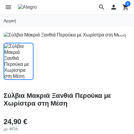
0
menu
search

shopping_cart
Αρχική
search
Σύλβια Μακριά Ξανθιά Περούκα με
Χωρίστρα στη Μέση
24,90 €
με ΦΠΑ